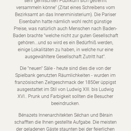
sehr gemischten Publikum sich getrennt
versammeln könne" (Zitat eines Schreibens vom
Bezirksamt an das Innenministerium). Die Pariser
Eisenbahn hatte nämlich wohl recht günstige
Preise, was natürlich auch Menschen nach Baden-
Baden brachte "welche nicht zur guten Gesellschaft
gehören...und so wird es ein Bedürfniß werden,
einige Lokalitäten zu haben, in welche nur eine
ausgewähltere Gesellschaft Zutritt hat".
Die "neuen" Säle - heute sind dies die von der
Spielbank genutzten Räumlichkeiten - wurden im
französischen Zeitgeschmack der 1850er üppigst
ausgestattet im Stil von Ludwig XIII. bis Ludwig
XVI.. Prunk und Farbigkeit sollten die Besucher
beeindrucken.
Bénazets Innenarchitekten Séchan und Bèrain
schafften die Ihnen gestellte Aufgabe. Die meisten
der geladenen Gäste staunten bei der feierlichen