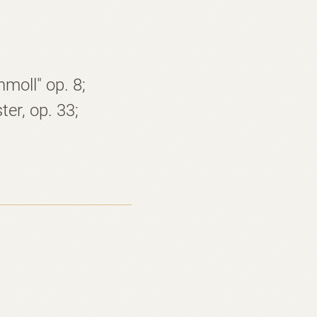
moll" op. 8;
er, op. 33;