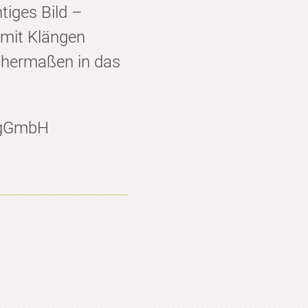
tiges Bild –
 mit Klängen
ichermaßen in das
n gGmbH