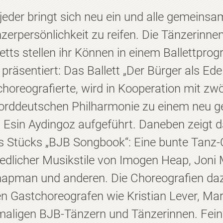
 jeder bringt sich neu ein und alle gemeinsam
zerpersönlichkeit zu reifen. Die Tänzerinn
tts stellen ihr Können in einem Ballettprog
 präsentiert: Das Ballett „Der Bürger als E
oreografierte, wird in Kooperation mit zw
norddeutschen Philharmonie zu einem neu g
Esin Aydingoz aufgeführt. Daneben zeigt 
s Stücks „BJB Songbook“: Eine bunte Tanz-
edlicher Musikstile von Imogen Heap, Joni M
hapman und anderen. Die Choreografien d
en Gastchoreografen wie Kristian Lever, Ma
maligen BJB-Tänzern und Tänzerinnen. Feinf