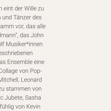
 eint der Wille zu
en und Tänzer des
ramm vor, das alle
delmann“, das John
ölf Musiker*innen
eschriebenen
das Ensemble eine
Collage von Pop-
itchell, Leonard
azu stammen von
rc Jubete, Sasha
ühlig von Kevin