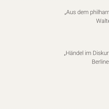
„Aus dem philhar
Walte
„Händel im Diskur
Berlin