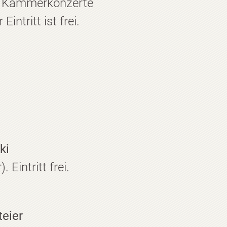
ie Kammerkonzerte
ntritt ist frei.
ki
Eintritt frei.
teier