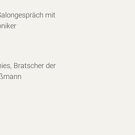
Salongespräch mit
oniker
ies, Bratscher der
Wißmann