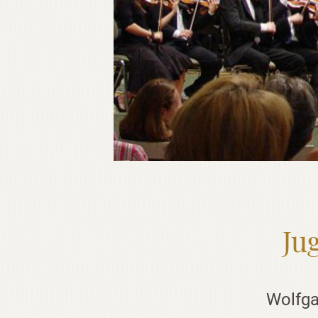
Ju
Wolfga