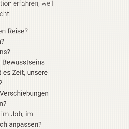
ion erfahren, weil
eht.
en Reise?
n?
ns?
n Bewusstseins
t es Zeit, unsere
?
 Verschiebungen
n?
 im Job, im
sch anpassen?