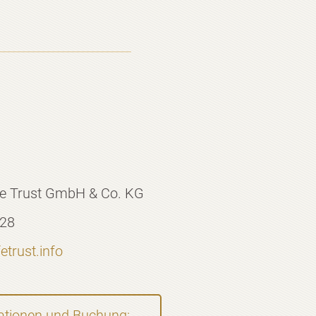
fe Trust GmbH & Co. KG
 28
trust.info
ationen und Buchung: