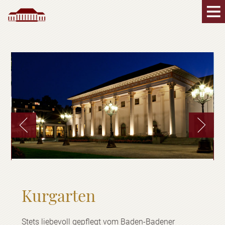
K
E
Kurgarten
Stets liebevoll gepflegt vom Baden-Badener